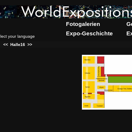
Fotogalerien
G
Expo-Geschichte
E
lect your language
:
<<
Halle16
>>