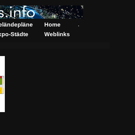
eländepläne
Home
.
xpo-Städte
Weblinks