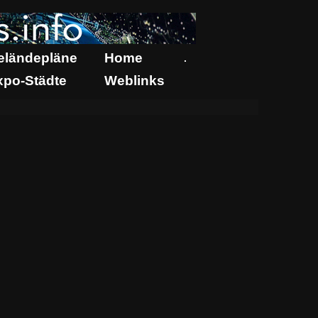
eländepläne
Home
.
xpo-Städte
Weblinks