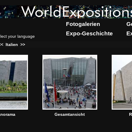
Fotogalerien
G
Expo-Geschichte
E
lect your language
<<
Italien
>>
anorama
Gesamtansicht
R