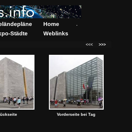
eländepläne
Home
.
xpo-Städte
Weblinks
<<<
>>>
ückseite
Vorderseite bei Tag