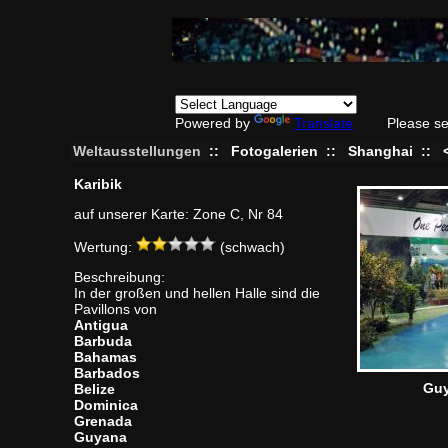
Powered by
Translate
Please se
Weltausstellungen
::
Fotogalerien
::
Shanghai
::
Karibik
auf unserer Karte: Zone C, Nr 84
Wertung:
(schwach)
Beschreibung:
In der großen und hellen Halle sind die
Pavillons von
Antigua
Barbuda
Bahamas
Barbados
Gu
Belize
Dominica
Grenada
Guyana