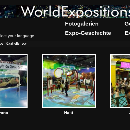
Fotogalerien
G
Expo-Geschichte
E
lect your language
<<
Karibik
>>
yana
Haiti