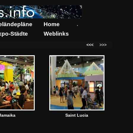
eländepläne
Home
.
xpo-Städte
Weblinks
<<<
>>>
Jamaika
Saint Lucia