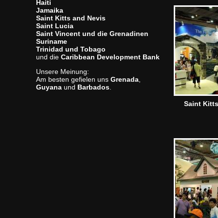
Haiti
Jamaika
Saint Kitts and Nevis
Saint Lucia
Saint Vincent und die Grenadinen
Suriname
Trinidad und Tobago
und die
Caribbean Development Bank
Unsere Meinung:
Am besten gefielen uns
Grenada
,
Guyana
und
Barbados
.
Saint Kitt