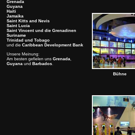
Grenada
Guyana
Haiti
Jamaika
Saint Kitts and Nevis
Saint Lucia
Saint Vincent und die Grenadinen
Suriname
Trinidad und Tobago
und die
Caribbean Development Bank
Unsere Meinung:
Am besten gefielen uns
Grenada
,
Guyana
und
Barbados
.
Bühne