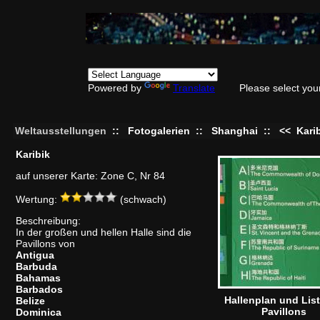
Powered by
Translate
Please select you
Weltausstellungen
::
Fotogalerien
::
Shanghai
::
<<
Kari
Karibik
auf unserer Karte: Zone C, Nr 84
Wertung:
(schwach)
Beschreibung:
In der großen und hellen Halle sind die
Pavillons von
Antigua
Barbuda
Bahamas
Barbados
Hallenplan und List
Belize
Pavillons
Dominica