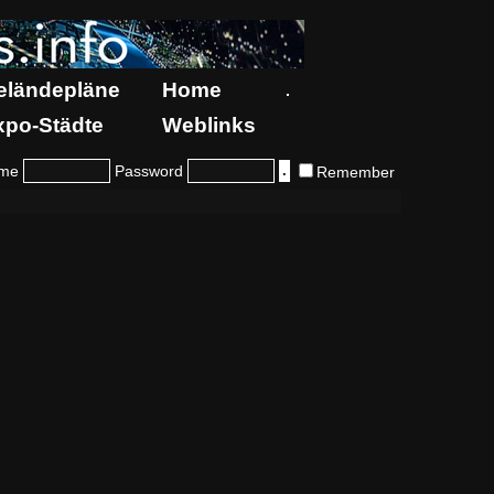
eländepläne
Home
.
xpo-Städte
Weblinks
me
Password
Remember