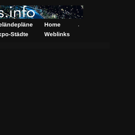
eländepläne
Home
.
xpo-Städte
Weblinks