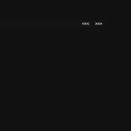
<<<
>>>