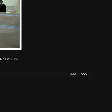
Rhein"). Im
<<<
>>>