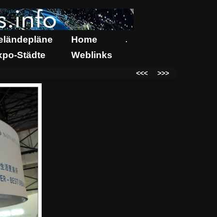
eländepläne
Home
.
xpo-Städte
Weblinks
<<<
>>>