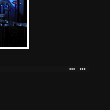
<<<
>>>