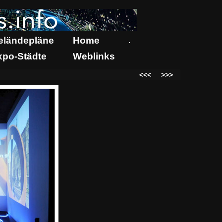
eländepläne
Home
.
xpo-Städte
Weblinks
<<<
>>>