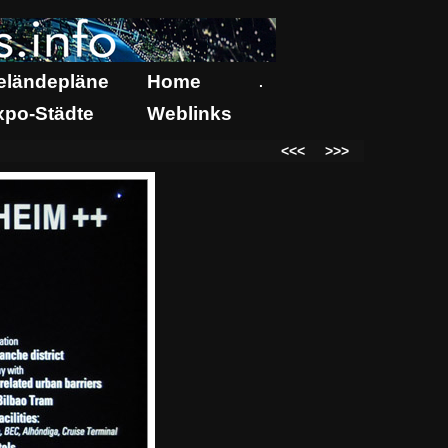
eländepläne
Home
.
xpo-Städte
Weblinks
<<<
>>>