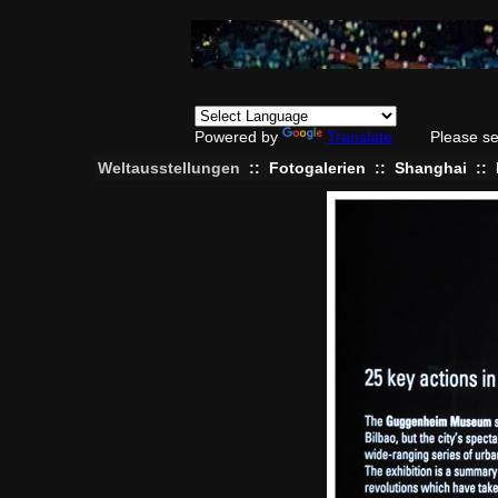
Powered by
Translate
Please se
Weltausstellungen
::
Fotogalerien
::
Shanghai
::