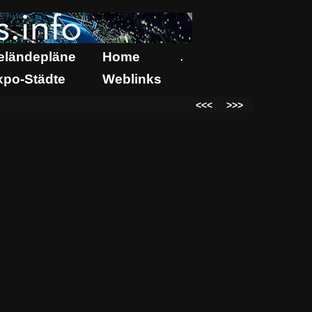
eländepläne
Home
.
xpo-Städte
Weblinks
<<<
>>>