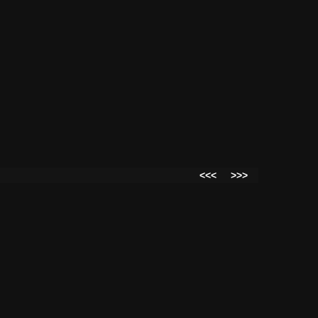
<<<
>>>