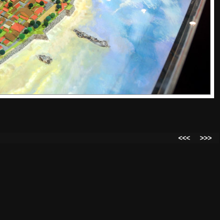
<<<
>>>