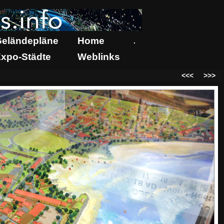
eländepläne
Home
.
xpo-Städte
Weblinks
<<<
>>>