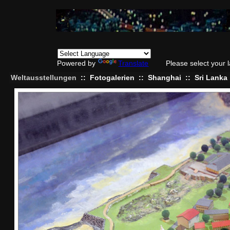
Powered by
Translate
Please select your
Weltausstellungen
::
Fotogalerien
::
Shanghai
::
Sri Lanka