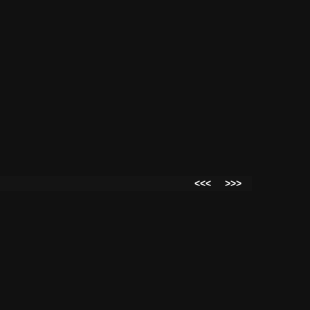
<<<
>>>