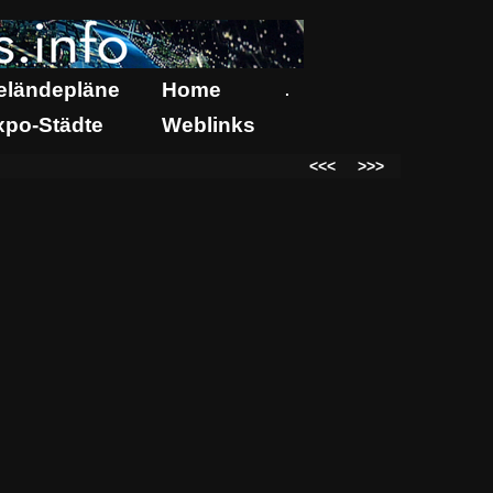
eländepläne
Home
.
xpo-Städte
Weblinks
<<<
>>>