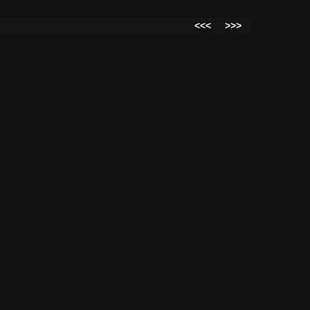
<<<
>>>