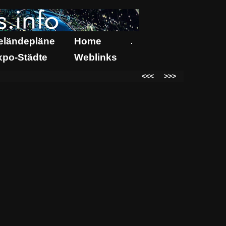
eländepläne
Home
.
xpo-Städte
Weblinks
<<<
>>>